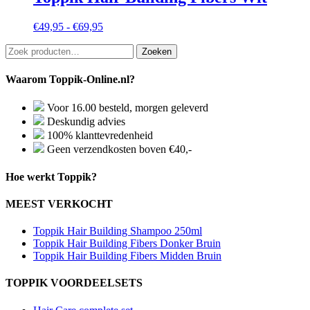
Prijsklasse:
€
49,95
-
€
69,95
€49,95
Zoeken
tot
Zoeken
naar:
€69,95
Waarom Toppik-Online.nl?
Voor 16.00 besteld, morgen geleverd
Deskundig advies
100% klanttevredenheid
Geen verzendkosten boven €40,-
Hoe werkt Toppik?
MEEST VERKOCHT
Toppik Hair Building Shampoo 250ml
Toppik Hair Building Fibers Donker Bruin
Toppik Hair Building Fibers Midden Bruin
TOPPIK VOORDEELSETS