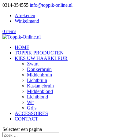
0314-354555
info@toppik-online.nl
Afrekenen
Winkelmand
0 items
HOME
TOPPIK PRODUCTEN
KIES UW HAARKLEUR
Zwart
Donkerbruin
Middenbruin
Lichtbruin
Kastanjebruin
Middenblond
Lichtblond
Wit
Grijs
ACCESSOIRES
CONTACT
Selecteer een pagina