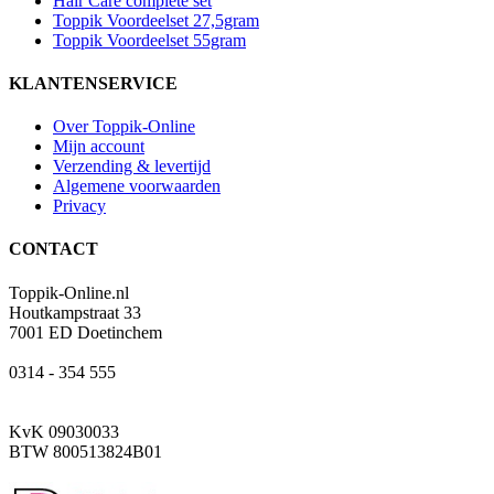
Hair Care complete set
Toppik Voordeelset 27,5gram
Toppik Voordeelset 55gram
KLANTENSERVICE
Over Toppik-Online
Mijn account
Verzending & levertijd
Algemene voorwaarden
Privacy
CONTACT
Toppik-Online.nl
Houtkampstraat 33
7001 ED Doetinchem
0314 - 354 555
info@toppik-online.nl
KvK 09030033
BTW 800513824B01