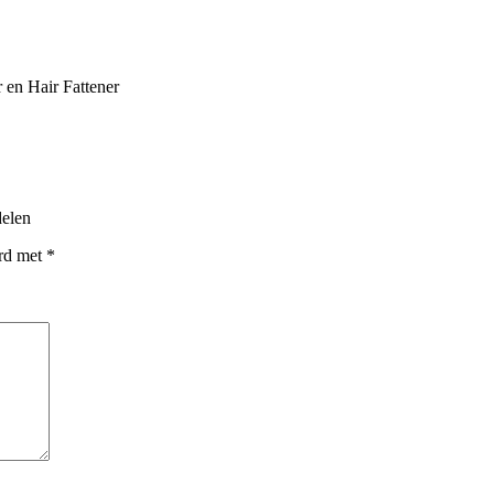
r en Hair Fattener
delen
erd met
*