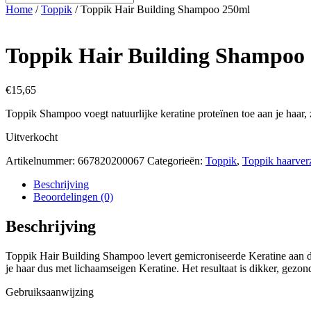
Home
/
Toppik
/ Toppik Hair Building Shampoo 250ml
Toppik Hair Building Shampoo
€
15,65
Toppik Shampoo voegt natuurlijke keratine proteïnen toe aan je haar,
Uitverkocht
Artikelnummer:
667820200067
Categorieën:
Toppik
,
Toppik haarver
Beschrijving
Beoordelingen (0)
Beschrijving
Toppik Hair Building Shampoo levert gemicroniseerde Keratine aan de
je haar dus met lichaamseigen Keratine. Het resultaat is dikker, gezo
Gebruiksaanwijzing