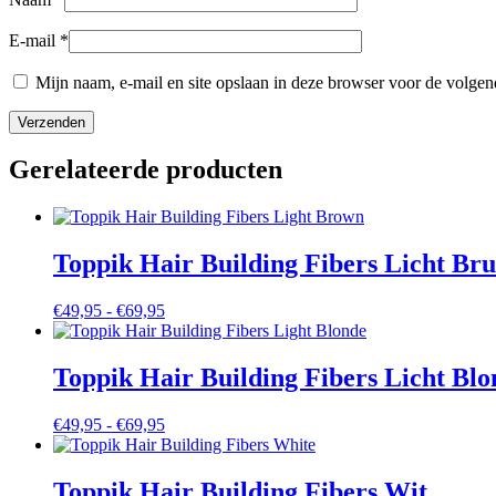
E-mail
*
Mijn naam, e-mail en site opslaan in deze browser voor de volgend
Gerelateerde producten
Toppik Hair Building Fibers Licht Bru
Prijsklasse:
€
49,95
-
€
69,95
€49,95
tot
€69,95
Toppik Hair Building Fibers Licht Blo
Prijsklasse:
€
49,95
-
€
69,95
€49,95
tot
€69,95
Toppik Hair Building Fibers Wit